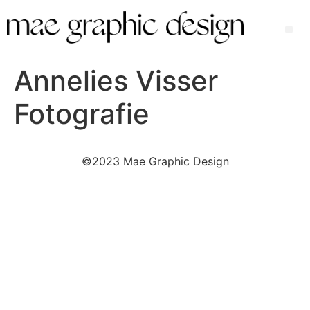
Ga
naar
Me
de
inhoud
Annelies Visser
Fotografie
©2023 Mae Graphic Design